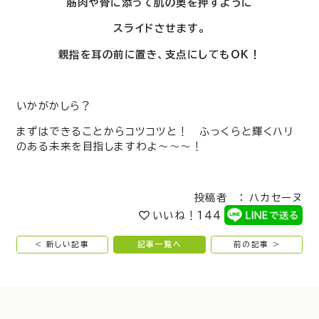
筋肉や骨に添って肌の奥を押すように
スライドさせます。
親指を耳の前に置き、
支点にしてもOK！
いかがかしら？
まずはできることからコツコツと！ ふっくらと輝くハリ
のある未来を目指しますわよ～～～！
投稿者 ： ハカセーヌ
いいね！
144
< 新しい記事
記事一覧へ
前の記事 >