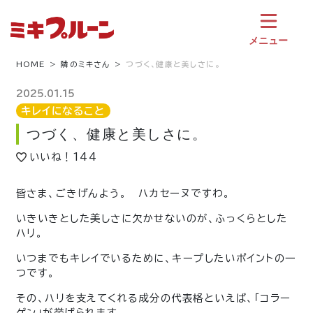
コ
ン
テ
メニュー
ン
ツ
HOME
隣のミキさん
つづく、健康と美しさに。
へ
ス
2025.01.15
キ
キレイになること
ッ
つづく、健康と美しさに。
プ
いいね！
144
皆さま、ごきげんよう。 ハカセーヌですわ。
いきいきとした美しさに欠かせないのが、ふっくらとした
ハリ。
いつまでもキレイでいるために、キープしたいポイントの一
つです。
その、ハリを支えてくれる成分の代表格といえば、「コラー
ゲン」が挙げられます。