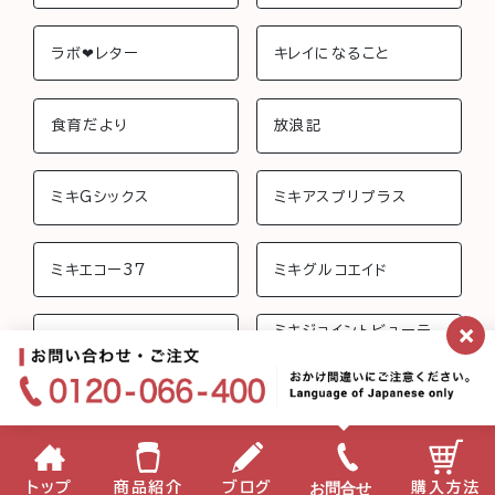
ラボ❤︎レター
キレイになること
食育だより
放浪記
ミキGシックス
ミキアスプリプラス
ミキエコー37
ミキグルコエイド
×
ミキジョイントビューテ
ミキさんちのおしゃべり
ィー
ミキフローライフ トリニ
ミキバイオ-C
ティ
ミキプロティーン95 ス
みらいげんき
お問合せ
トップ
商品紹介
ブログ
購入方法