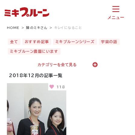
コ
ン
テ
メニュー
ン
ツ
HOME
隣のミキさん
キレイになること
へ
ス
全て
おすすめ記事
ミキプルーンシリーズ
宇宙の話
キ
ミキプルーン農園にいます
ッ
プ
カテゴリーを全て見る
2018年12月の記事一覧
118