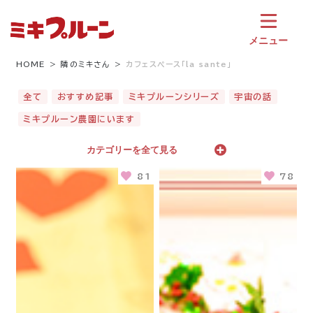
コ
ン
テ
メニュー
ン
ツ
HOME
隣のミキさん
カフェスペース「la sante」
へ
ス
全て
おすすめ記事
ミキプルーンシリーズ
宇宙の話
キ
ミキプルーン農園にいます
ッ
プ
カテゴリーを全て見る
81
78