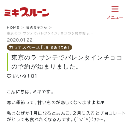
コ
ン
テ
メニュー
ン
ツ
HOME
隣のミキさん
東京のラ サンテでバレンタインチョコの予約が始ま…
へ
ス
2020.01.22
キ
カフェスペース「la sante」
ッ
東京のラ サンテでバレンタインチョコ
プ
の予約が始まりました。
いいね！
81
こんにちは、ミキです。
寒い季節って、甘いものが恋しくなりますよね♥
私はなぜか1月になるとあんこ、2月に入るとチョコレート
がとっても食べたくなるんです。(´∀｀*)ｳﾌﾌ～。