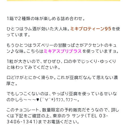
1箱で2種類の味が楽しめる詰め合わせ。
ひとつはラム酒が効いた大人味。
ミキプロティーン95
を使
っています。
もうひとつはラズベリーの甘酸っぱさがアクセントのキュ
ン♪な味。こちらは
ミキアスプリプラス
を使っていますョ。
1粒が大きいので、ぜひぜひ、口の中でじっくり・ゆっくり
と味わってみてくださいネ。
口どけがとにかく滑らか。これが豆腐だなんて思えない濃
厚さ。
でもしつこくないのは、やっぱり豆腐を使っているせいな
のかしら～～～♥(´∀｀*)ｳﾌﾌ､ｳﾌﾌ～｡
このチョコレート、数量限定の予約販売だそうなので、詳し
くは下記をご確認の上、東京のラ サンテ（TEL 03-
3486-1341）までお電話ください。