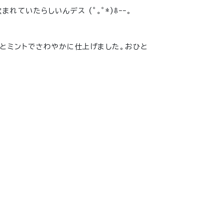
いたらしいんデス (ﾟ｡ﾟ*)ﾎｰｰ。
桃とミントでさわやかに仕上げました。おひと