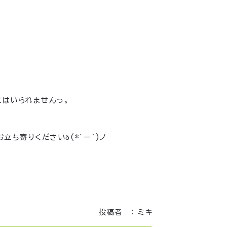
にはいられませんっ。
ち寄りくださいδ(*´ー`)ノ
投稿者 ： ミキ