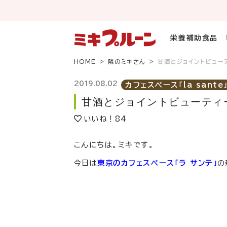
コ
ン
テ
ン
栄養補助食品
ツ
へ
HOME
隣のミキさん
甘酒とジョイントビュー
ス
キ
2019.08.02
カフェスペース「la sante
ッ
甘酒とジョイントビューティ
プ
いいね！
84
こんにちは。ミキです。
今日は
東京のカフェスペース「ラ サンテ」
の