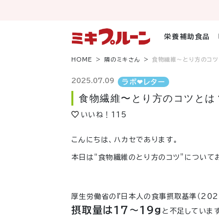
コ
ン
テ
ン
栄養補助食品
ツ
へ
HOME
隣のミキさん
食物繊維〜とり方のコツ
ス
キ
2025.07.09
ラボ❤︎レター
ッ
食物繊維〜とり方のコツとは
プ
いいね！
115
こんにちは、ハカセであります。
本日は“食物繊維のとり方のコツ”について
厚生労働省の『日本人の食事摂取基準（202
摂取量は17～19g
と不足していま