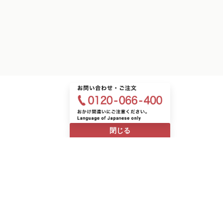
2025.11.11
2026.
込めまし
ホットプルーンであったまろうδ
父の
閉じる
投稿者：食育子
投稿者：ノーエン
h
中国語