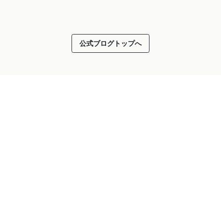
公式ブログトップへ
2026.02.20
 ݁₊ ⊹ 西宮工場からのお便りで
アボカドのイイトコロを閉じ
た！
投稿者：ハカセーヌ
個人情報保護方針
サイトポリシー
お問い合わせ
Englis