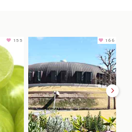
155
166