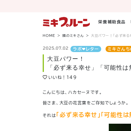
コ
ン
テ
ン
栄養補助食品
ツ
へ
HOME
隣のミキさん
大豆パワー！「必ず来る
ス
キ
2025.07.02
ラボ❤︎レター
ミキさんち
ッ
大豆パワー！
プ
「必ず来る幸せ」「可能性は
いいね！
149
こんにちは、ハカセーヌです。
皆さま、大豆の花言葉をご存知でしょうか。
「必ず来る幸せ」「可能性は
それは