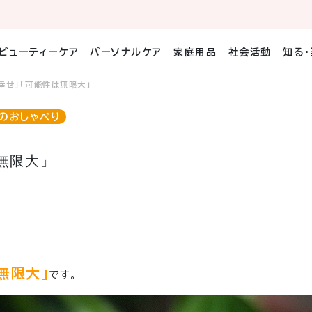
ビューティーケア
パーソナルケア
家庭用品
社会活動
知る
幸せ」「可能性は無限大」
のおしゃべり
無限大」
無限大」
です。