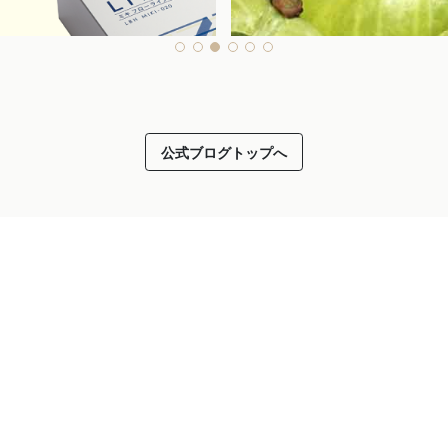
公式ブログトップへ
2026.05.08
周年★ミキフローライフ トリ
アムラが紫外線による肌老化
投
投稿者：ハカセ