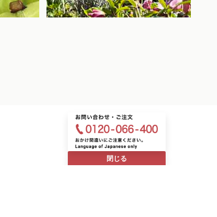
2026.04.03
2026
を抑制！
美しい⟡ . ݁₊ ⊹ 西宮工場からのお便りで
～中
閉じる
す
ば3
稿者：ハカセーヌ
投稿者：ハカセーヌ