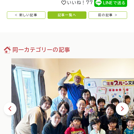
いいね！
77
< 新しい記事
記事一覧へ
前の記事 >
同一カテゴリーの記事
73