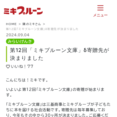
コ
ン
テ
メニュー
ン
ツ
HOME
隣のミキさん
第12回「ミキプルーン文庫」δ寄贈先が決まりました
へ
ス
2024.09.04
キ
みらいげんき
ッ
第12回「ミキプルーン文庫」δ寄贈先が
プ
決まりました
いいね！
77
こんにちは！ミキです。
いよいよ第12回「ミキプルーン文庫」の寄贈が始まりま
す。
「ミキプルーン文庫」は三基商事とミキグループが子どもた
ちに本を届ける社会活動です。寄贈先は毎年募集してお
り、今年もその中から30ヶ所が決まりました。ご応募くだ