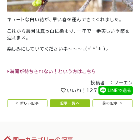
キュートな白い花が、早い春を運んできてくれました。
これから農園は真っ白に染まり、一年で一番美しい季節を
迎えまス。
楽しみにしていてくださいネ〜〜〜⸜(*’꒳’* )⸝
▶︎満開が待ちきれない！という方はこちら
投稿者 ： ノーエン
いいね！
127
< 新しい記事
記事一覧へ
前の記事 >
同一カテゴリーの記事