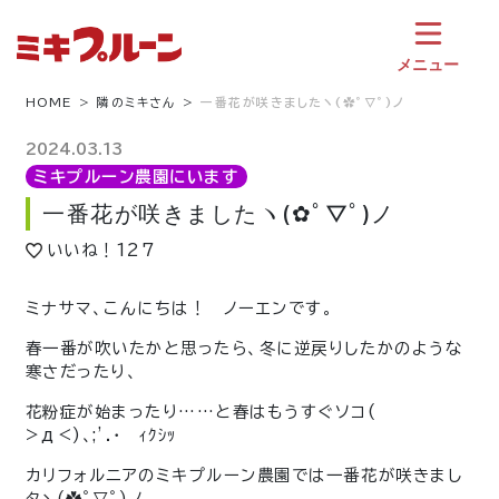
コ
ン
テ
メニュー
ン
ツ
HOME
隣のミキさん
一番花が咲きましたヽ(✿ﾟ▽ﾟ)ノ
へ
ス
2024.03.13
キ
ミキプルーン農園にいます
ッ
一番花が咲きましたヽ(✿ﾟ▽ﾟ)ノ
プ
いいね！
127
ミナサマ、こんにちは！ ノーエンです。
春一番が吹いたかと思ったら、冬に逆戻りしたかのような
寒さだったり、
花粉症が始まったり……と春はもうすぐソコ(
>д<)､;’.･ ｨｸｼｯ
カリフォルニアのミキプルーン農園では一番花が咲きまし
タヽ(✿ﾟ▽ﾟ)ノ