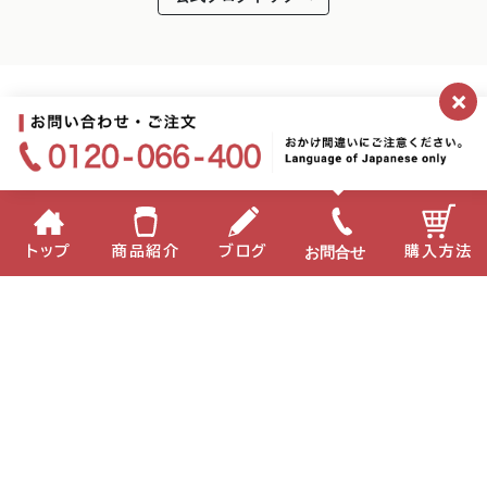
×
2026.03.18
満開デス！！
ーエン
お問合せ
トップ
商品紹介
ブログ
購入方法
企業情報
個人情報保護方針
サイトポリシー
お問い合わせ
English
中国語
Copyright(C) 2022 MIKI Corporation All Right Reserved