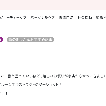
ビューティーケア
パーソナルケア
家庭用品
社会活動
知る
！
δ
隣のミキさんおすすめ記事
でで一番と言っていいほど、嬉しいお便りが宇宙からやってきまし
プルーンエキストラクトのツーショット！
ン！！