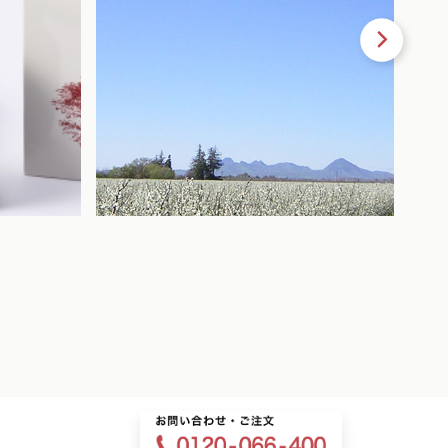
2026.03.18
2026
ケージ登
満開デス！！
～中