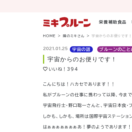
コ
ン
テ
ン
栄養補助食品
ツ
へ
HOME
隣のミキさん
宇宙からのお便りです
ス
キ
2021.01.25
宇宙の話
プルーンのこと
ッ
宇宙からのお便りです！
プ
いいね！
394
こんにちは！ハカセであります！！
私がプルーンの仕事に携わって以降、今ま
宇宙飛行士・野口聡一さんと、宇宙日本食・
しかも、しかも、場所は国際宇宙ステーショ
はぁぁぁぁぁぁぁあ！夢のようであります！