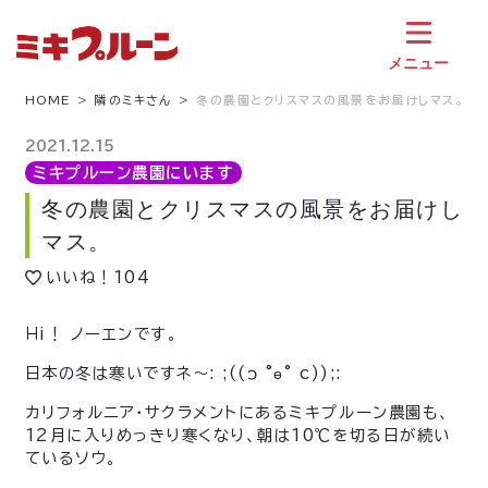
コ
ン
テ
メニュー
ン
ツ
HOME
隣のミキさん
冬の農園とクリスマスの風景をお届けしマス。
へ
ス
2021.12.15
キ
ミキプルーン農園にいます
ッ
冬の農園とクリスマスの風景をお届けし
プ
マス。
いいね！
104
Ｈi！ ノーエンです。
日本の冬は寒いですネ〜
: ;((ɔ °ө° c));:
カリフォルニア・サクラメントにあるミキプルーン農園も、
12月に入りめっきり寒くなり、朝は10℃を切る日が続い
ているソウ。