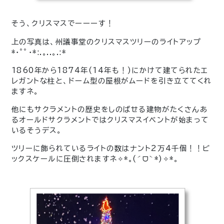
そう、クリスマスでーーーす！
上の写真は、州議事堂のクリスマスツリーのライトアップ
*･ﾟﾟ･*:.｡..｡.:*
1860年から1874年(14年も！)にかけて建てられたエ
レガントな柱と、ドーム型の屋根がムードを引き立ててくれ
ますネ。
他にもサクラメントの歴史をしのばせる建物がたくさんあ
るオールドサクラメントではクリスマスイベントが始まって
いるそうデス。
ツリーに飾られているライトの数はナント2万4千個！！ビ
ックスケールに圧倒されますネ
✧
*
｡
(
ˊ
ᗜ
ˋ
*)
✧
*
｡