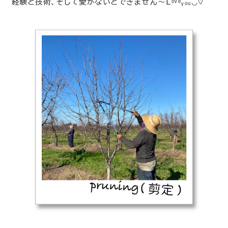
経験と技術、そして愛がないとできません〜
Lᵒᵛᵉᵧₒᵤ◡̈♡