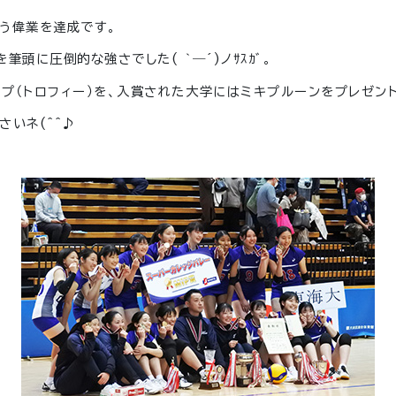
う偉業を達成です。
を筆頭に圧倒的な強さでした
(
｀―´
)
ノｻｽｶﾞ。
（トロフィー）を、入賞された大学にはミキプルーンをプレゼントし
いネ(^^♪