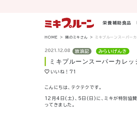
コ
ン
テ
ン
栄養補助食品
ツ
へ
HOME
隣のミキさん
ミキプルーンスーパーカレ
ス
キ
2021.12.08
放浪記
みらいげんき
ッ
ミキプルーンスーパーカレッジバ
プ
いいね！
71
こんにちは、テクテクです。
12月
4
日
(
土
)、
5
日
(
日
)
に、ミキが特別協
ってきました。