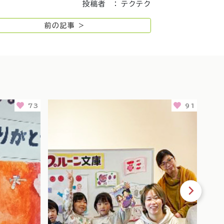
投稿者 ： テクテク
前の記事 >
91
1