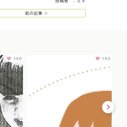
投稿者 ： ミキ
前の記事 >
130
103