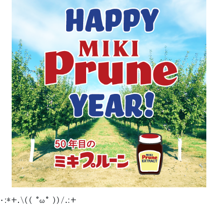
い
･:*+.\(( °ω° ))/.:+