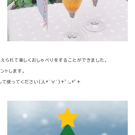
支えられて楽しくおしゃべりをすることができました。
ントします。
して使ってください
(人*´∀｀)+ﾟ:｡*ﾟ+