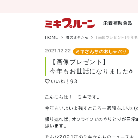
コ
ン
テ
ン
栄養補助食品
ツ
へ
HOME
隣のミキさん
【画像プレゼント】今年
ス
キ
2021.12.22
ミキさんちのおしゃべり
ッ
【画像プレゼント】
プ
今年もお世話になりましたδ
いいね！
93
こんにちは！ ミキです。
今年もいよいよ残すところ一週間あまり
Σ(
振り返れば、オンラインでのやりとりが日常
思います。
そんな2021年のミキさんちのニュースを