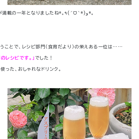
が満載の一年となりましたね
*
｡
٩
(
ˊ
ᗜ
ˋ
*)
و
*
｡
うことで、レシピ部門（食育だより）の栄えある一位は……
のレシピです。」
でした！
を使った、おしゃれなドリンク。