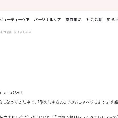
ビューティーケア
パーソナルケア
家庭用品
社会活動
知る
もお世話になりましたδ
o’д’o)
ﾊｯ
!!
的になってきた中で、『隣のミキさん』でのおしゃべりもますます
、皆さまにいただいた“いいね！”の数で振り返ってみましょう〜
ヾ(