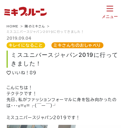
コ
ン
テ
メニュー
ン
ツ
HOME
隣のミキさん
ミスユニバースジャパン2019に行ってきました！
へ
ス
2019.09.04
キ
キレイになること
ミキさんちのおしゃべり
ッ
ミスユニバースジャパン2019に行って
プ
きました！
いいね！
89
こんにちは！
テクテクです！
先日、私がファッションフォーマルに身を包み向かったの
は・・・ε=ε=┌(￣ー￣)┘
ミスユニバースジャパン2019です！