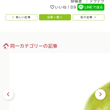
投稿者 ： テクテク
いいね！
89
< 新しい記事
記事一覧へ
前の記事 >
同一カテゴリーの記事
02