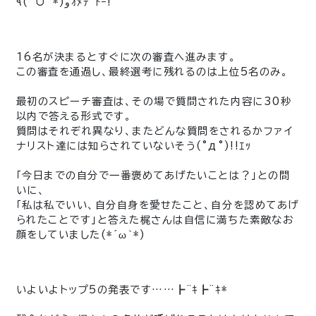
٩(ˊᗜˋ*)وｵﾒﾃﾞﾄｰ!
16名が決まるとすぐに次の審査へ進みます。
この審査を通過し、最終選考に残れるのは上位5名のみ。
最初のスピーチ審査は、その場で質問された内容に30秒
以内で答える形式です。
質問はそれぞれ異なり、またどんな質問をされるかファイ
ナリスト達には知らされていないそう(°д°)!!ｴｯ
「今日までの自分で一番褒めてあげたいことは？」との問
いに、
「私は私でいい、自分自身を愛せたこと、自分を認めてあげ
られたことです」と答えた梶さんは自信に満ちた素敵なお
顔をしていました(*´ω｀*)
いよいよトップ5の発表です……┣¨ｷ┣¨ｷ*