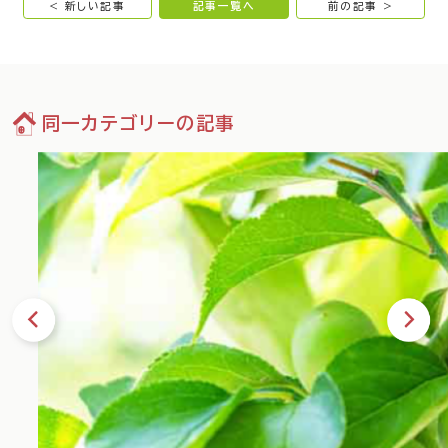
< 新しい記事
記事一覧へ
前の記事 >
同一カテゴリーの記事
76