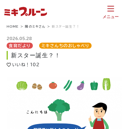
コ
ン
テ
メニュー
ン
ツ
HOME
隣のミキさん
新スター誕生？！
へ
ス
2026.05.28
キ
食育だより
ミキさんちのおしゃべり
ッ
新スター誕生？！
プ
いいね！
102