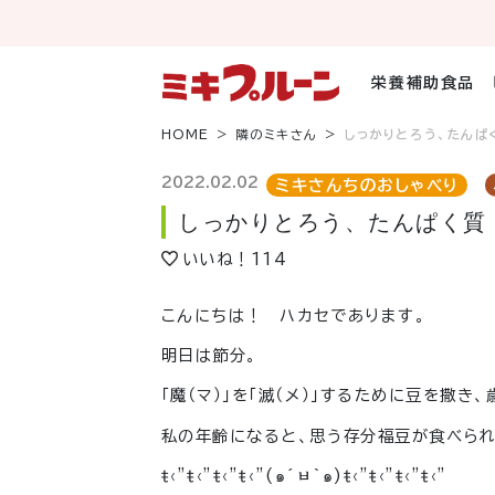
コ
ン
テ
ン
栄養補助食品
ツ
へ
HOME
隣のミキさん
しっかりとろう、たんぱ
ス
キ
2022.02.02
ミキさんちのおしゃべり
ッ
しっかりとろう、たんぱく質
プ
いいね！
114
こんにちは！ ハカセであります。
明日は節分。
「魔（マ）」を「滅（メ）」するために豆を撒
私の年齢になると、思う存分福豆が食べら
ŧ‹”ŧ‹”ŧ‹”ŧ‹”(๑´ㅂ`๑)ŧ‹”ŧ‹”ŧ‹”ŧ‹”