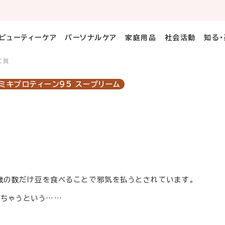
ビューティーケア
パーソナルケア
家庭用品
社会活動
知る
く質
ミキプロティーン95 スープリーム
き、歳の数だけ豆を食べることで邪気を払うとされています。
れちゃうという……