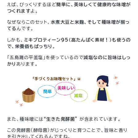
えば、びっくりするほど
簡単に、美味しくて健康的な味噌が
つくれます
よ。
なぜならこのセット、
水煮大豆と米麹、そして種味噌が揃っ
てる
んです。
しかも、
ミキプロティーン95（高たんぱく素材！）も使うの
で、栄養価もばっちり
。
「五島灘の平釜塩」を使っているので
減塩なのに旨味はしっ
かり
あります。
また、種味噌には
“生きた発酵菌”
が含まれています。
この発酵菌（酵母菌）がじっくりと育つことで、旨味と香り
を引き出してくれるんですね。