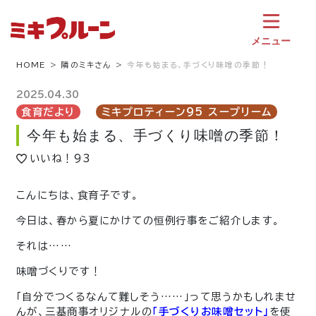
コ
ン
テ
メニュー
ン
ツ
HOME
隣のミキさん
今年も始まる、手づくり味噌の季節！
へ
ス
2025.04.30
キ
食育だより
ミキプロティーン95 スープリーム
ッ
今年も始まる、手づくり味噌の季節！
プ
いいね！
93
こんにちは、食育子です。
今日は、春から夏にかけての恒例行事をご紹介します。
それは……
味噌づくりです！
「自分でつくるなんて難しそう……」って思うかもしれませ
んが、三基商事オリジナルの
「手づくりお味噌セット」
を使