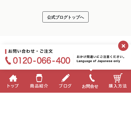
公式ブログトップへ
×
お問合せ
トップ
商品紹介
ブログ
購入方法
2026.05.28
新スター誕生？！
食育
企業情報
個人情報保護方針
サイトポリシー