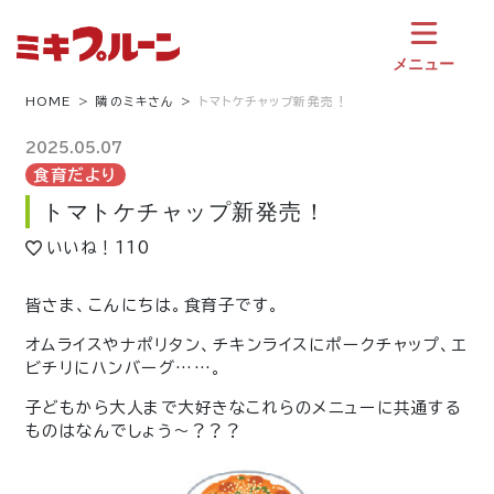
コ
ン
テ
メニュー
ン
ツ
HOME
隣のミキさん
トマトケチャップ新発売！
へ
ス
2025.05.07
キ
食育だより
ッ
トマトケチャップ新発売！
プ
いいね！
110
皆さま、こんにちは。食育子です。
オムライスやナポリタン、チキンライスにポークチャップ、エ
ビチリにハンバーグ……。
子どもから大人まで大好きなこれらのメニューに共通する
ものはなんでしょう〜？？？