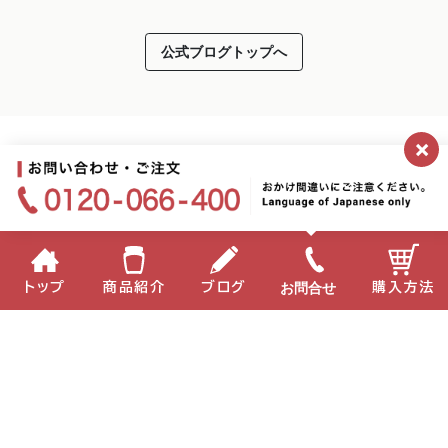
公式ブログトップへ
×
お問合せ
トップ
商品紹介
ブログ
購入方法
2026.01.30
第13回「ミキプルーン文庫」の贈呈が終わりました
企業情報
個人情報保護方針
サイトポリシー
：ミキ