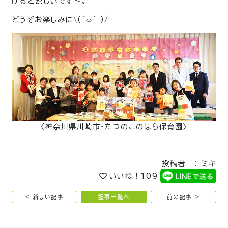
けると嬉しいです〜。
どうぞお楽しみに\(´ω` )/
〈神奈川県川崎市・たつのこのはら保育園〉
投稿者 ： ミキ
いいね！
109
< 新しい記事
記事一覧へ
前の記事 >