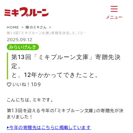
コ
ン
テ
メニュー
ン
ツ
HOME
隣のミキさん
第13回「ミキプルーン文庫」寄贈先決定。と、12…
へ
ス
2025.09.12
キ
みらいげんき
ッ
第13回「ミキプルーン文庫」寄贈先決
プ
定。
と、12年かかってできたこと。
いいね！
109
こんにちは、ミキです。
第13回を迎える今年の「ミキプルーン文庫」の寄贈先が決
まりました！
▶︎今年の寄贈先はこちらに掲載しています