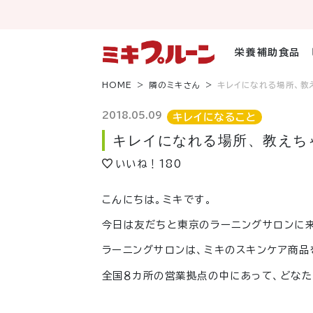
コ
ン
テ
ン
栄養補助食品
ツ
へ
HOME
隣のミキさん
キレイになれる場所、教
ス
キ
2018.05.09
キレイになること
ッ
キレイになれる場所、教えち
プ
いいね！
180
こんにちは。ミキです。
今日は友だちと東京のラーニングサロンに
ラーニングサロンは、ミキのスキンケア商品
全国８カ所の営業拠点の中にあって、どなた