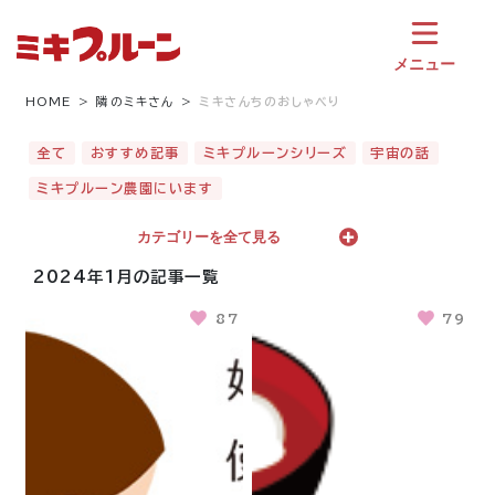
コ
ン
テ
メニュー
ン
ツ
HOME
隣のミキさん
ミキさんちのおしゃべり
へ
ス
全て
おすすめ記事
ミキプルーンシリーズ
宇宙の話
キ
ミキプルーン農園にいます
ッ
プ
カテゴリーを全て見る
2024年1月の記事一覧
87
79