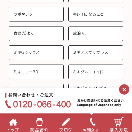
ラボ❤︎レター
キレイになること
食育だより
放浪記
ミキGシックス
ミキアスプリプラス
ミキエコー37
ミキグルコエイド
×
ミキジョイントビューテ
ミキさんちのおしゃべり
ィー
ミキフローライフ トリニ
ミキバイオ-C
ティ
ミキプロティーン95 ス
みらいげんき
お問合せ
トップ
商品紹介
ブログ
購入方法