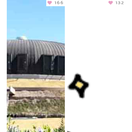
166
132