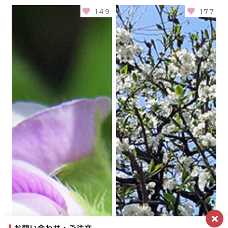
149
177
×