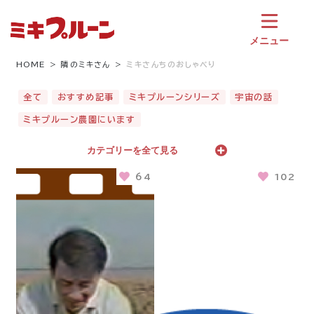
コ
ン
テ
メニュー
ン
ツ
HOME
隣のミキさん
ミキさんちのおしゃべり
へ
ス
全て
おすすめ記事
ミキプルーンシリーズ
宇宙の話
キ
ミキプルーン農園にいます
ッ
プ
カテゴリーを全て見る
64
102