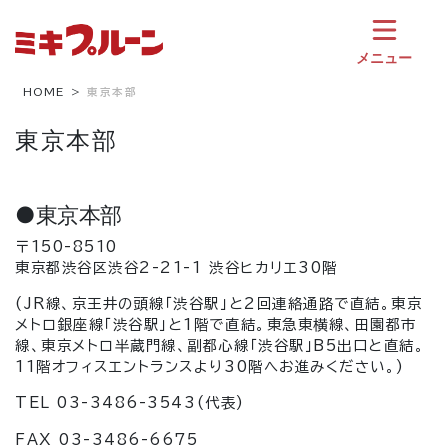
コ
ン
テ
メニュー
ン
ツ
HOME
東京本部
へ
東京本部
ス
キ
ッ
プ
●東京本部
〒150-8510
東京都渋谷区渋谷2-21-1 渋谷ヒカリエ30階
(JR線、京王井の頭線「渋谷駅」と2回連絡通路で直結。東京
メトロ銀座線「渋谷駅」と1階で直結。東急東横線、田園都市
線、東京メトロ半蔵門線、副都心線「渋谷駅」B5出口と直結。
11階オフィスエントランスより30階へお進みください。
)
TEL 03-3486-3543(代表)
FAX 03-3486-6675