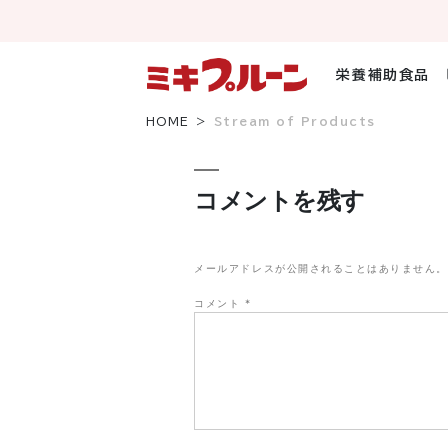
コ
ン
テ
ン
栄養補助食品
ツ
へ
HOME
Stream of Products
ス
キ
ッ
コメントを残す
プ
メールアドレスが公開されることはありません。
コメント
*