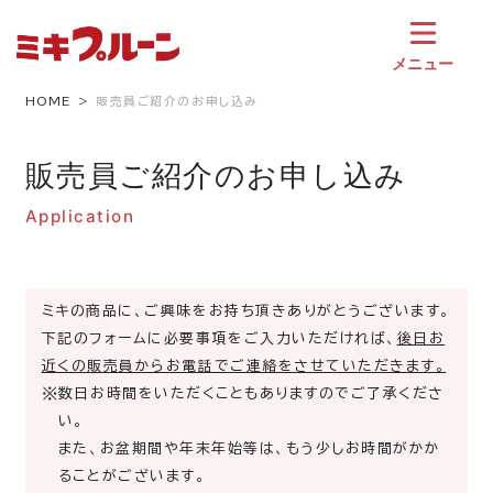
コ
ン
テ
メニュー
ン
ツ
HOME
販売員ご紹介のお申し込み
へ
ス
販売員ご紹介のお申し込み
キ
ッ
Application
プ
ミキの商品に、ご興味をお持ち頂きありがとうございます。
下記のフォームに必要事項をご入力いただければ、
後日お
近くの販売員からお電話でご連絡をさせていただきます。
数日お時間をいただくこともありますのでご了承くださ
い。
また、お盆期間や年末年始等は、もう少しお時間がかか
ることがございます。