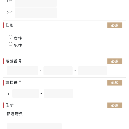
セイ
メイ
性別
必須
女性
男性
電話番号
必須
-
-
郵便番号
必須
〒
-
住所
必須
都道府県