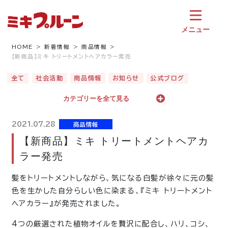
コ
ン
テ
メニュー
ン
ツ
HOME
新着情報
商品情報
【新商品】ミキ トリートメントヘアカラー発売
へ
ス
全て
社会活動
商品情報
お知らせ
公式ブログ
キ
ッ
カテゴリーを全て見る
プ
2021.07.28
商品情報
【新商品】ミキ トリートメントヘアカ
ラー発売
髪をトリートメントしながら、気になる白髪が徐々に元の髪
色を生かした自分らしい色に染まる、『ミキ トリートメント
ヘアカラー』が発売されました。
4つの厳選された植物オイルを贅沢に配合し、ハリ、コシ、