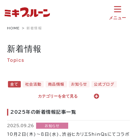
コ
ン
テ
メニュー
ン
ツ
HOME
新着情報
へ
ス
新着情報
キ
ッ
Topics
プ
全て
社会活動
商品情報
お知らせ
公式ブログ
カテゴリーを全て見る
2025年の新着情報記事一覧
2025.09.26
お知らせ
10月2日(木)～8日(水)、渋谷ヒカリエShinQsにてコラボ