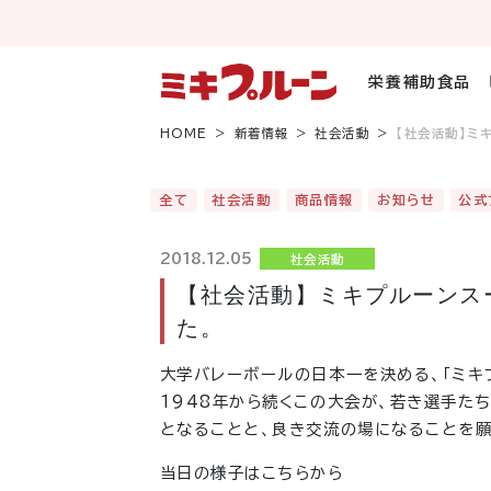
コ
ン
テ
ン
栄養補助食品
ツ
へ
HOME
新着情報
社会活動
【社会活動】ミ
ス
キ
ッ
全て
社会活動
商品情報
お知らせ
公式
プ
2018.12.05
社会活動
【社会活動】ミキプルーンス
た。
大学バレーボールの日本一を決める、「ミキ
1948年から続くこの大会が、若き選手た
となることと、良き交流の場になることを願
当日の様子はこちらから