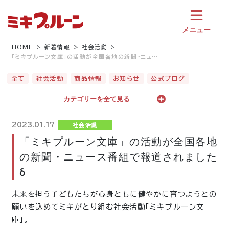
コ
ン
テ
メニュー
ン
ツ
HOME
新着情報
社会活動
「ミキプルーン文庫」の活動が全国各地の新聞・ニュ…
へ
ス
全て
社会活動
商品情報
お知らせ
公式ブログ
キ
ッ
カテゴリーを全て見る
プ
2023.01.17
社会活動
「ミキプルーン文庫」の活動が全国各地
の新聞・ニュース番組で報道されました
δ
未来を担う子どもたちが心身ともに健やかに育つようとの
願いを込めてミキがとり組む社会活動「ミキプルーン文
庫」。