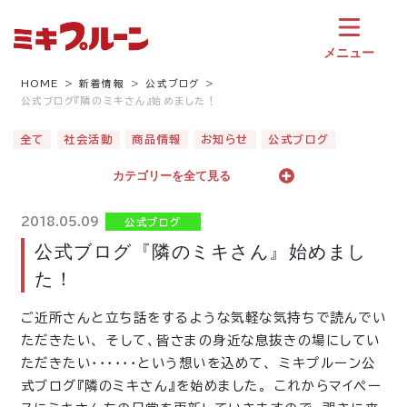
コ
ン
テ
メニュー
ン
ツ
HOME
新着情報
公式ブログ
公式ブログ『隣のミキさん』始めました！
へ
ス
全て
社会活動
商品情報
お知らせ
公式ブログ
キ
ッ
カテゴリーを全て見る
プ
2018.05.09
公式ブログ
公式ブログ『隣のミキさん』始めまし
た！
ご近所さんと立ち話をするような気軽な気持ちで読んでい
ただきたい、 そして、皆さまの身近な息抜きの場にしてい
ただきたい・・・・・・という想いを込めて、 ミキプルーン公
式ブログ『隣のミキさん』を始めました。 これからマイペー