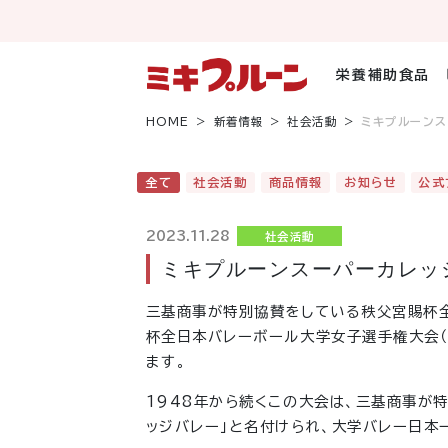
コ
ン
テ
ン
栄養補助食品
ツ
へ
HOME
新着情報
社会活動
ミキプルーンス
ス
キ
ッ
全て
社会活動
商品情報
お知らせ
公式
プ
2023.11.28
社会活動
ミキプルーンスーパーカレッジ
三基商事が特別協賛をしている秩父宮賜杯
杯全日本バレーボール大学女子選手権大会（
ます。
1948年から続くこの大会は、三基商事が
ッジバレー」と名付けられ、大学バレー日本