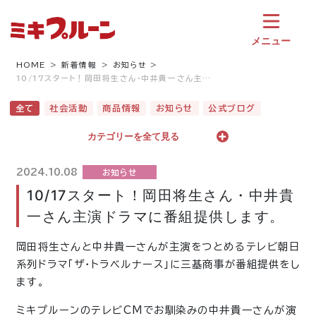
コ
ン
テ
メニュー
ン
ツ
HOME
新着情報
お知らせ
10/17スタート！岡田将生さん・中井貴一さん主…
へ
ス
全て
社会活動
商品情報
お知らせ
公式ブログ
キ
ッ
カテゴリーを全て見る
プ
2024.10.08
お知らせ
10/17スタート！岡田将生さん・中井貴
一さん主演ドラマに番組提供します。
岡田将生さんと中井貴一さんが主演をつとめるテレビ朝日
系列ドラマ「ザ・トラベルナース」に三基商事が番組提供をし
ます。
ミキプルーンのテレビCMでお馴染みの中井貴一さんが演