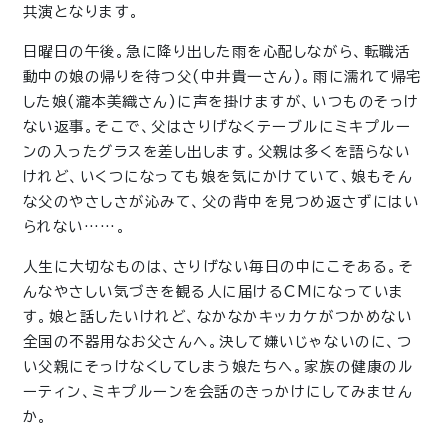
共演となります。
日曜日の午後。急に降り出した雨を心配しながら、転職活
動中の娘の帰りを待つ父(中井貴一さん)。雨に濡れて帰宅
した娘(瀧本美織さん)に声を掛けますが、いつものそっけ
ない返事。そこで、父はさりげなくテーブルにミキプルー
ンの入ったグラスを差し出します。父親は多くを語らない
けれど、いくつになっても娘を気にかけていて、娘もそん
な父のやさしさが沁みて、父の背中を見つめ返さずにはい
られない……。
人生に大切なものは、さりげない毎日の中にこそある。そ
んなやさしい気づきを観る人に届けるCMになっていま
す。娘と話したいけれど、なかなかキッカケがつかめない
全国の不器用なお父さんへ。決して嫌いじゃないのに、つ
い父親にそっけなくしてしまう娘たちへ。家族の健康のル
ーティン、ミキプルーンを会話のきっかけにしてみません
か。