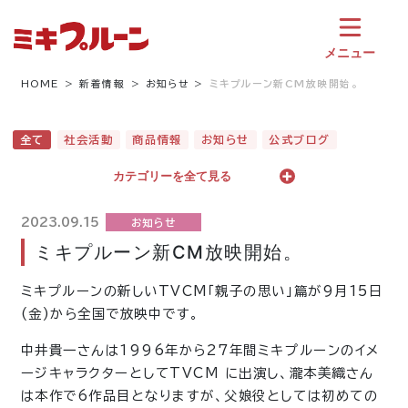
コ
ン
テ
メニュー
ン
ツ
HOME
新着情報
お知らせ
ミキプルーン新CM放映開始。
へ
ス
全て
社会活動
商品情報
お知らせ
公式ブログ
キ
ッ
カテゴリーを全て見る
プ
2023.09.15
お知らせ
ミキプルーン新CM放映開始。
ミキプルーンの新しいTVCM「親子の思い」篇が9月15日
(金)から全国で放映中です。
中井貴一さんは1996年から27年間ミキプルーンのイメ
ージキャラクターとしてTVCM に出演し、瀧本美織さん
は本作で6作品目となりますが、父娘役としては初めての