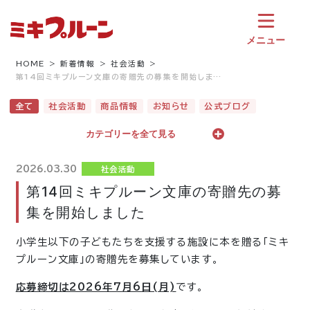
コ
ン
テ
メニュー
ン
ツ
HOME
新着情報
社会活動
第14回ミキプルーン文庫の寄贈先の募集を開始しま…
へ
ス
全て
社会活動
商品情報
お知らせ
公式ブログ
キ
ッ
カテゴリーを全て見る
プ
2026.03.30
社会活動
第14回ミキプルーン文庫の寄贈先の募
集を開始しました
小学生以下の子どもたちを支援する施設に本を贈る「ミキ
プルーン文庫」の寄贈先を募集しています。
応募締切は2026年7月6日(月)
です。