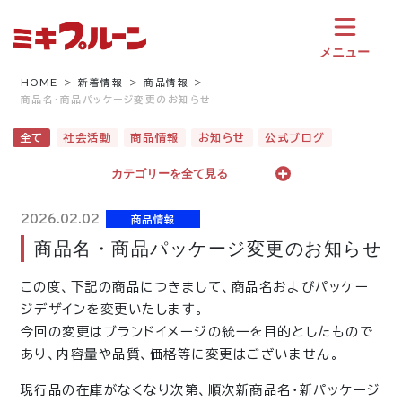
コ
ン
テ
メニュー
ン
ツ
HOME
新着情報
商品情報
商品名・商品パッケージ変更のお知らせ
へ
ス
全て
社会活動
商品情報
お知らせ
公式ブログ
キ
ッ
カテゴリーを全て見る
プ
2026.02.02
商品情報
商品名・商品パッケージ変更のお知らせ
この度、下記の商品につきまして、商品名およびパッケー
ジデザインを変更いたします。
今回の変更はブランドイメージの統一を目的としたもので
あり、内容量や品質、価格等に変更はございません。
現行品の在庫がなくなり次第、順次新商品名・新パッケージ