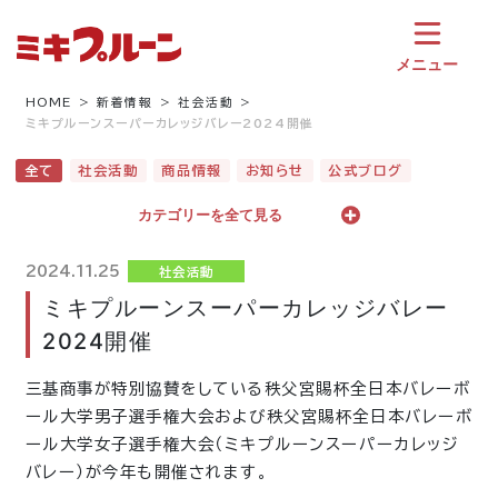
コ
ン
テ
メニュー
ン
ツ
HOME
新着情報
社会活動
ミキプルーンスーパーカレッジバレー2024開催
へ
ス
全て
社会活動
商品情報
お知らせ
公式ブログ
キ
ッ
カテゴリーを全て見る
プ
2024.11.25
社会活動
ミキプルーンスーパーカレッジバレー
2024開催
三基商事が特別協賛をしている秩父宮賜杯全日本バレーボ
ール大学男子選手権大会および秩父宮賜杯全日本バレーボ
ール大学女子選手権大会（ミキプルーンスーパーカレッジ
バレー）が今年も開催されます。