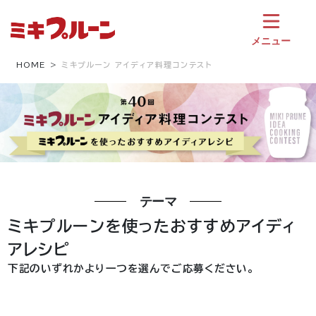
コ
ン
テ
メニュー
ン
ツ
HOME
ミキプルーン アイディア料理コンテスト
へ
ス
キ
ッ
プ
テーマ
ミキプルーンを使ったおすすめアイディ
アレシピ
下記のいずれかより一つを選んでご応募ください。