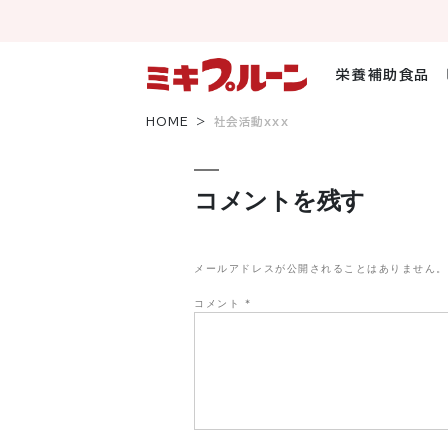
コ
ン
テ
ン
栄養補助食品
ツ
へ
HOME
社会活動xxx
ス
キ
ッ
コメントを残す
プ
メールアドレスが公開されることはありません。
コメント
*