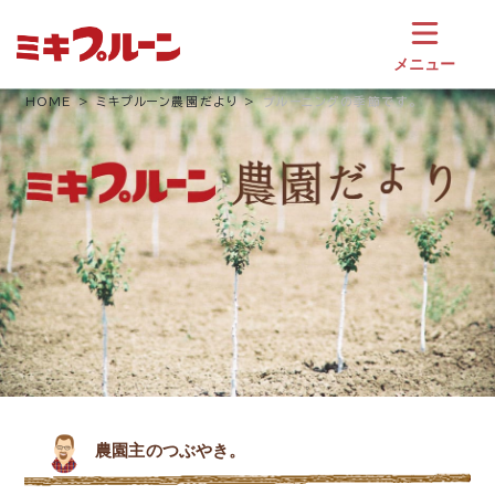
コ
ン
テ
メニュー
ン
ツ
HOME
ミキプルーン農園だより
プルーニングの季節です。
へ
ス
キ
ッ
プ
農園主のつぶやき。