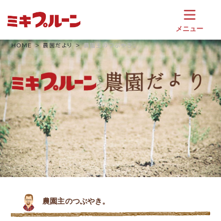
コ
ン
テ
メニュー
ン
ツ
HOME
農園だより
農園主のつぶやき。
へ
ス
キ
ッ
プ
農園主のつぶやき。