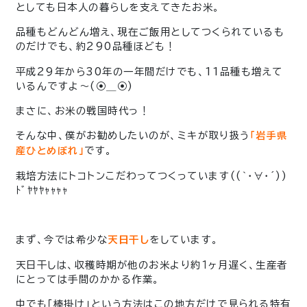
としても日本人の暮らしを支えてきたお米。
品種もどんどん増え、現在ご飯用としてつくられているも
のだけでも、約290品種ほども！
平成29年から30年の一年間だけでも、11品種も増えて
いるんですよ〜(⦿＿⦿)
まさに、お米の戦国時代っ！
そんな中、僕がお勧めしたいのが、ミキが取り扱う
「岩手県
です。
産ひとめぼれ」
栽培方法にトコトンこだわってつくっています((｀･∀･´))
ﾄﾞﾔﾔﾔｬｬｬｬ
まず、今では希少な
天日干し
をしています。
天日干しは、収穫時期が他のお米より約１ヶ月遅く、生産者
にとっては手間のかかる作業。
中でも「棒掛け」という方法はこの地方だけで見られる特有