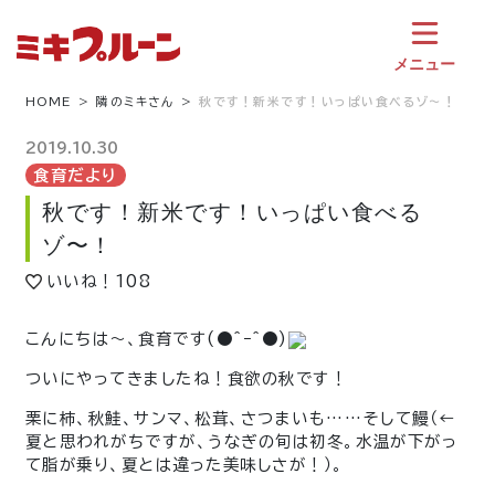
コ
ン
テ
メニュー
ン
ツ
HOME
隣のミキさん
秋です！新米です！いっぱい食べるゾ〜！
へ
ス
2019.10.30
キ
食育だより
ッ
秋です！新米です！いっぱい食べる
プ
ゾ〜！
いいね！
108
こんにちは〜、食育です(●^ｰ^●)
ついにやってきましたね！食欲の秋です！
栗に柿、秋鮭、サンマ、松茸、さつまいも……そして鰻（←
夏と思われがちですが、うなぎの旬は初冬。水温が下がっ
て脂が乗り、夏とは違った美味しさが！）。