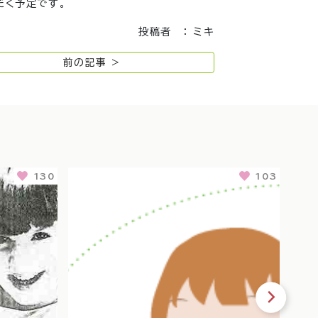
だく予定です。
投稿者 ： ミキ
前の記事 >
130
103