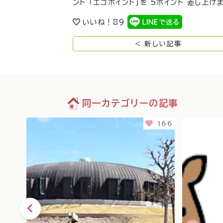
ント 「エコポイント」を 5ポイント 差し上
いいね！
89
< 新しい記事
同一カテゴリーの記事
102
166