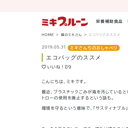
コ
ン
テ
ン
栄養補助食品
ツ
へ
HOME
隣のミキさん
エコバッグのススメ
ス
キ
2019.05.31
ミキさんちのおしゃべり
ッ
エコバッグのススメ
プ
いいね！
89
こんにちは、ミキです。
最近、プラスチックごみが海を汚していると
トローの使用を廃止するという話も。
環境を守るという意味で、「サスティナブル