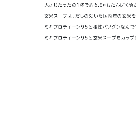
大さじたったの1杯で約6.8gもたんぱく質
玄米スープは、だしの効いた国内産の玄米を
ミキプロティーン95と相性バツグンなんで
ミキプロティーン95
と
玄米スープ
をカップ