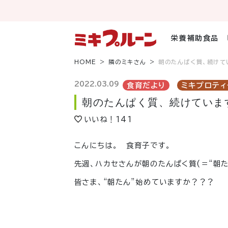
コ
ン
テ
ン
栄養補助食品
ツ
へ
HOME
隣のミキさん
朝のたんぱく質、続けて
ス
キ
2022.03.09
食育だより
ミキプロティ
ッ
朝のたんぱく質、続けていま
プ
いいね！
141
こんにちは。 食育子です。
先週、ハカセさんが朝のたんぱく質(＝“朝
皆さま、“朝たん”始めていますか？？？