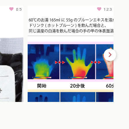
85
123