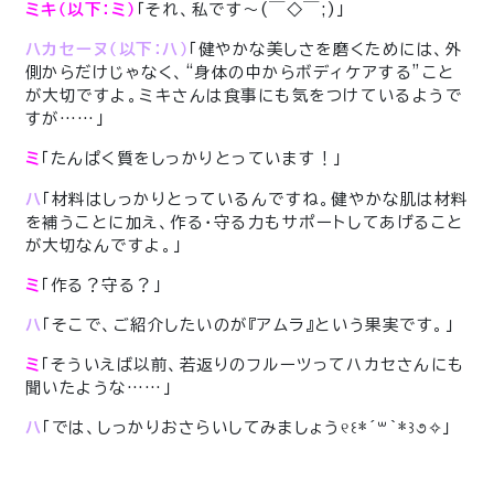
ミキ（以下：ミ）
「それ、私です〜(￣◇￣;)」
ハカセーヌ（以下：ハ）
「健やかな美しさを磨くためには、外
側からだけじゃなく、“身体の中からボディケアする”こと
が大切ですよ。ミキさんは食事にも気をつけているようで
すが……」
ミ
「たんぱく質をしっかりとっています！」
ハ
「材料はしっかりとっているんですね。健やかな肌は材料
を補うことに加え、作る・守る力もサポートしてあげること
が大切なんですよ。」
ミ
「作る？守る？」
ハ
「そこで、ご紹介したいのが『アムラ』という果実です。」
ミ
「そういえば以前、若返りのフルーツってハカセさんにも
聞いたような……」
ハ
「では、しっかりおさらいしてみましょう୧꒰*´꒳`*꒱૭✧」