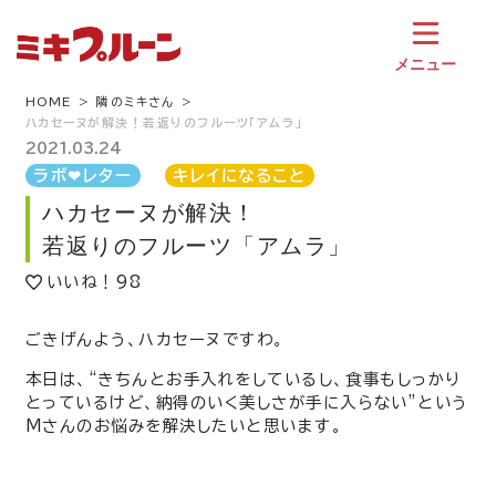
コ
ン
テ
メニュー
ン
ツ
HOME
隣のミキさん
ハカセーヌが解決！若返りのフルーツ「アムラ」
へ
ス
2021.03.24
キ
ラボ❤︎レター
キレイになること
ッ
ハカセーヌが解決！
プ
若返りのフルーツ「アムラ」
いいね！
98
ごきげんよう、ハカセーヌですわ。
本日は、“きちんとお手入れをしているし、食事もしっかり
とっているけど、納得のいく美しさが手に入らない”という
Mさんのお悩みを解決したいと思います。