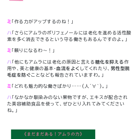
ミ
「作る力がアップするのね！」
ハ
「さらにアムラのポリフェノールには老化を進める活性酸
素を多く消去できるという守る働きもあるんですのよ。」
ミ
「頼りになるわ〜！」
ハ
「他にもアムラには老化の原因と言える
糖化を抑える
作
用や、美と健康の基本・
血流をよく
してくれたり、
男性型脱
毛症を防ぐ
ことなども報告されていますわ。」
ミ
「どれも魅力的な働きばかり……(人´∀｀)。」
ハ
「なかなか馴染みのない果物ですが、エキスが配合され
た美容補助食品を使って、ぜひとり入れてみてください
ね。」