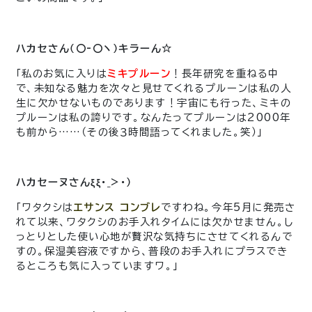
ハカセさん（〇-〇ヽ）キラーん☆
「私のお気に入りは
ミキプルーン
！長年研究を重ねる中
で、未知なる魅力を次々と見せてくれるプルーンは私の人
生に欠かせないものであります！宇宙にも行った、ミキの
プルーンは私の誇りです。なんたってプルーンは2000年
も前から……（その後３時間語ってくれました。笑）」
ハカセーヌさんξξ・_>・）
「ワタクシは
エサンス コンブレ
ですわね。今年5月に発売さ
れて以来、ワタクシのお手入れタイムには欠かせません。し
っとりとした使い心地が贅沢な気持ちにさせてくれるんで
すの。保湿美容液ですから、普段のお手入れにプラスでき
るところも気に入っていますワ。」