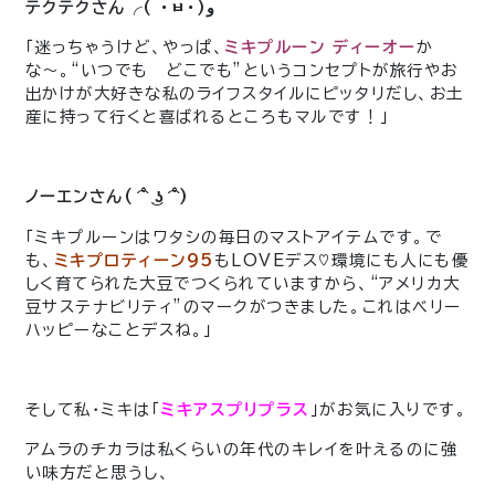
テクテクさん╭( ･ㅂ･)و
「迷っちゃうけど、やっぱ、
ミキプルーン ディーオー
か
な〜。“いつでも どこでも”というコンセプトが旅行やお
出かけが大好きな私のライフスタイルにピッタリだし、お土
産に持って行くと喜ばれるところもマルです！」
ノーエンさん( ͡° ͜ʖ ͡°)
「ミキプルーンはワタシの毎日のマストアイテムです。で
も、
ミキプロティーン95
もLOVEデス♡環境にも人にも優
しく育てられた大豆でつくられていますから、“アメリカ大
豆サステナビリティ”のマークがつきました。これはベリー
ハッピーなことデスね。」
そして私・ミキは「
ミキアスプリプラス
」がお気に入りです。
アムラのチカラは私くらいの年代のキレイを叶えるのに強
い味方だと思うし、