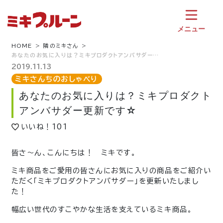
コ
ン
テ
メニュー
ン
ツ
HOME
隣のミキさん
あなたのお気に入りは？ミキプロダクトアンバサダー…
へ
ス
2019.11.13
キ
ミキさんちのおしゃべり
ッ
あなたのお気に入りは？ミキプロダクト
プ
アンバサダー更新です☆
いいね！
101
皆さ〜ん、こんにちは！ ミキです。
ミキ商品をご愛用の皆さんにお気に入りの商品をご紹介い
ただく「ミキプロダクトアンバサダー」を更新いたしまし
た！
幅広い世代のすこやかな生活を支えているミキ商品。