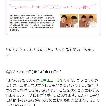
ということで、ミキ家のお気に入り商品も聞いてみまし
ょ！
食育さんŧ‹”ŧ‹”(●´ㅂ`●)ŧ‹”ŧ‹”
「ぼくのお気に入りは
ミキエコー37
ですね。カプセルなの
にそのままポリポリ食べれる手軽さもいいですし、熱で溶
けるので料理にも使い易いです。ご飯を炊くときは必ず入
れますし、スープにもポイポイっと入れます。こんなに手軽
に植物性のあぶらが補えるのはお肉が好きなぼくにもって
こいの商品です。」