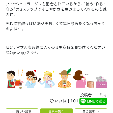
フィッシュコラーゲンも配合されているから、“補う・作る・
守る”の３ステップですこやかさを生み出してくれるのも魅
力的。
それに甘酸っぱい味が美味しくて毎日飲みたくなっちゃう
のよね〜。
ぜひ、皆さんもお気に入りのミキ商品を見つけてください
ね(◍•ᴗ•◍)♡ ✧*。
投稿者 ： ミキ
いいね！
101
< 新しい記事
記事一覧へ
前の記事 >