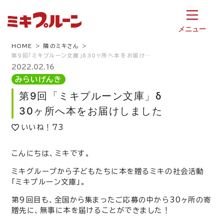
コ
ン
テ
メニュー
ン
ツ
HOME
隣のミキさん
第9回「ミキプルーン文庫」δ30ヶ所へ本をお届け…
へ
ス
2022.02.16
キ
みらいげんき
ッ
第9回「ミキプルーン文庫」δ
プ
30ヶ所へ本をお届けしました
いいね！
73
こんにちは、ミキです。
ミキグループから子どもたちに本を贈るミキの社会活動
「ミキプルーン文庫」。
第9回目も、全国から集まったご応募の中から30ヶ所の寄
贈先に、無事に本を届けることができました！