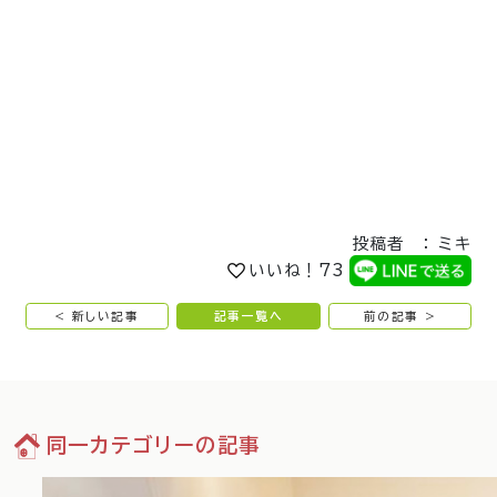
投稿者 ： ミキ
いいね！
73
< 新しい記事
記事一覧へ
前の記事 >
同一カテゴリーの記事
73