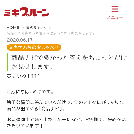
コ
ン
テ
メニュー
ン
ツ
HOME
隣のミキさん
商品ナビで多かった答えをちょっとだけお見せします。
へ
ス
2020.06.17
キ
ミキさんちのおしゃべり
ッ
商品ナビで多かった答えをちょっとだけ
プ
お見せします。
いいね！
111
こんにちは、ミキです。
簡単な質問に答えていくだけで、今のアナタにぴったりな
商品が出てくる「商品ナビ」。
お友達同士で盛り上がったー♬ など、お蔭様でご好評をい
ただいています！