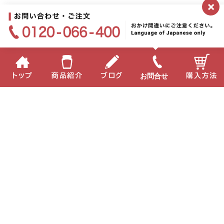
×
お問合せ
トップ
商品紹介
ブログ
購入方法
2026.04.03
美しい⟡ . ݁₊ ⊹ 西宮工場からのお便りです
食育
企業情報
個人情報保護方針
サイトポリシー
お問い合わせ
English
中国語
Copyright(C) 2022 MIKI Corporation All Right Reserved