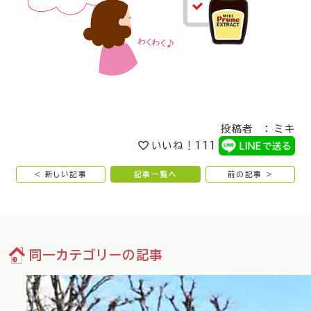
投稿者 ： ミキ
いいね！
111
< 新しい記事
記事一覧へ
前の記事 >
同一カテゴリーの記事
02