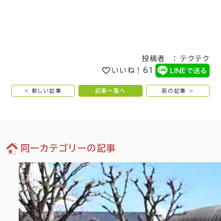
投稿者 ： テクテク
いいね！
61
< 新しい記事
記事一覧へ
前の記事 >
同一カテゴリーの記事
02