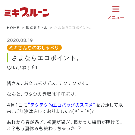
コ
ン
テ
メニュー
ン
ツ
HOME
隣のミキさん
さよならエコポイント。
へ
ス
2020.08.19
キ
ミキさんちのおしゃべり
ッ
さよならエコポイント。
プ
いいね！
61
皆さん、お久しぶりデス。テクテクです。
なんと、ワタシの登場は半年ぶり。
4月1日に
“テクテク的エコバッグのススメ”
をお話して以
来、ご無沙汰をしておりましたδ(*´∨`*)δ
あれから春が過ぎ、初夏が過ぎ、長かった梅雨が明けて、
え？もう夏休みも終わっちゃった!?