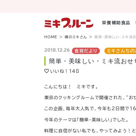
コ
ン
テ
ン
栄養補助食品
ツ
へ
HOME
隣のミキさん
簡単・美味しい・ミキ流
ス
キ
2018.12.26
食育だより
ミキさんちの
ッ
簡単・美味しい・ミキ流おせ
プ
いいね！
148
こんにちは！ ミキです。
東京のクッキングルームで開催された、“お
この企画、毎年大人気で、今年も2日間で1
今年のテーマは「簡単・美味しい」でした。
料理に自信がない私でも、やってみよう！と