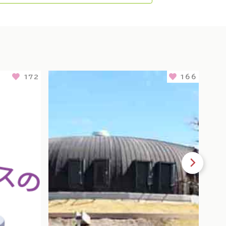
172
166