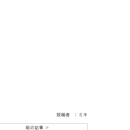
投稿者 ： ミキ
前の記事 >