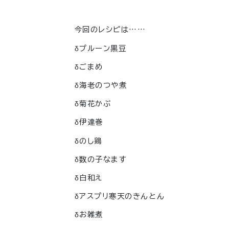
今回のレシピは……
δプルーン黒豆
δごまめ
δ海老のつや煮
δ菊花かぶ
δ伊達巻
δのし鶏
δ数の子なます
δ白和え
δアスプリ寒天のきんとん
δお雑煮