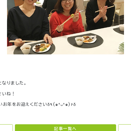
となりました。
さいね！
それでは皆さま、簡単・美味しいおせちで良いお年をお迎えくださいδ٩(๑❛ᴗ❛๑)۶δ
記事一覧へ