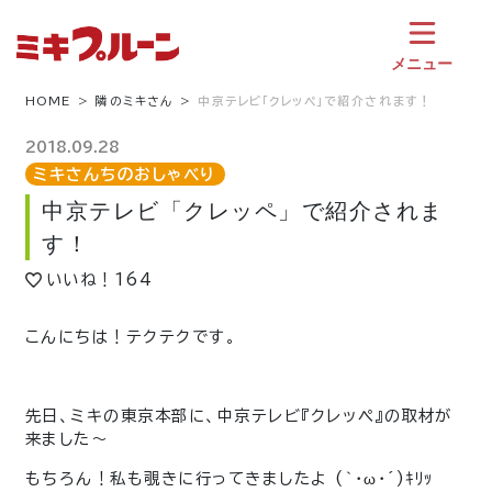
コ
ン
テ
メニュー
ン
ツ
HOME
隣のミキさん
中京テレビ「クレッペ」で紹介されます！
へ
ス
2018.09.28
キ
ミキさんちのおしゃべり
ッ
中京テレビ「クレッペ」で紹介されま
プ
す！
いいね！
164
こんにちは！テクテクです。
先日、ミキの東京本部に、中京テレビ『クレッペ』の取材が
来ました〜
もちろん！私も覗きに行ってきましたよ (｀・ω・´)ｷﾘｯ