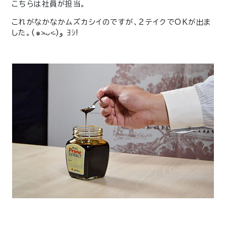
こちらは社員が担当。
これがなかなかムズカシイのですが、2テイクでOKが出ま
した。(๑˃̵ᴗ˂̵)و ﾖｼ!