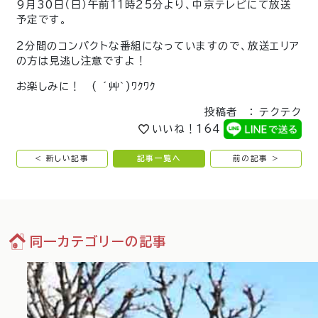
9月30日（日）午前11時25分より、中京テレビにて放送
予定です。
2分間のコンパクトな番組になっていますので、放送エリア
の方は見逃し注意ですよ！
お楽しみに！ ( ´艸｀)ﾜｸﾜｸ
投稿者 ： テクテク
いいね！
164
< 新しい記事
記事一覧へ
前の記事 >
同一カテゴリーの記事
02